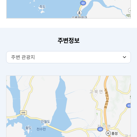
주변정보
주
주변 관광지
변
관
광
지
탭
내
용