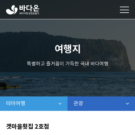
바
다
온
바
다
여
행
여행지
일
정
만
특별하고 즐거움이 가득한 국내 바다여행
들
기
테마여행
같은 레벨 메뉴 보기
관광
같은 레벨 보기
겟마을횟집 2호점