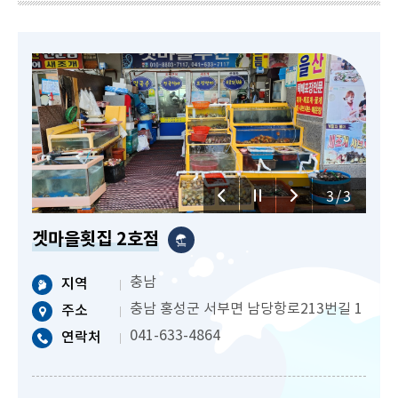
3/3
겟마을횟집 2호점
충남
지역
충남 홍성군 서부면 남당항로213번길 1
주소
041-633-4864
연락처