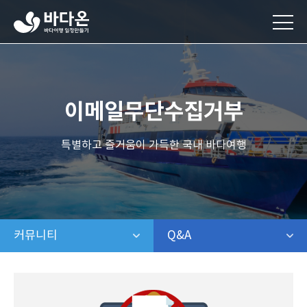
바
다
온
바
다
여
행
이메일무단수집거부
일
정
만
특별하고 즐거움이 가득한 국내 바다여행
들
기
커뮤니티
같은 레벨 메뉴 보기
Q&A
같은 레벨 보기