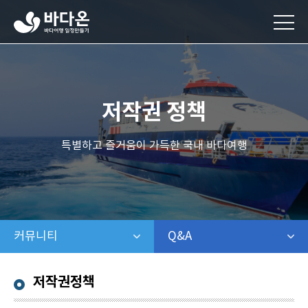
바
다
온
바
다
여
행
저작권 정책
일
정
만
특별하고 즐거움이 가득한 국내 바다여행
들
기
커뮤니티
같은 레벨 메뉴 보기
Q&A
같은 레벨 보기
저작권정책